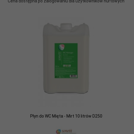
Cena dostępna po zalogowaniu dla użytkowników hurtowych
Płyn do WC Mięta - Mirt 10 litrów D250