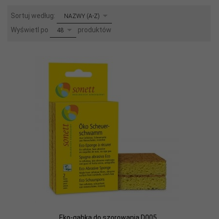
sort
Sortuj według:
NAZWY (A-Z)
pop
Wyświetl po
produktów
48
Eko-gąbka do szorowania D005