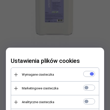
Płyn do mycia okien 10 litrów Opakowanie uzupełniające D266
Ustawienia plików cookies
Cena dostępna po zalogowaniu dla użytkowników hurtowych
Wymagane ciasteczka
Marketingowe ciasteczka
Analityczne ciasteczka