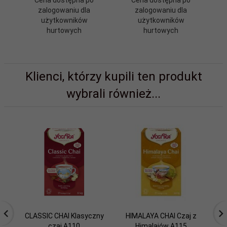
zalogowaniu dla
zalogowaniu dla
użytkowników
użytkowników
hurtowych
hurtowych
Klienci, którzy kupili ten produkt
wybrali również...
CLASSIC CHAI Klasyczny
HIMALAYA CHAI Czaj z
czaj A110
Himalajów A115