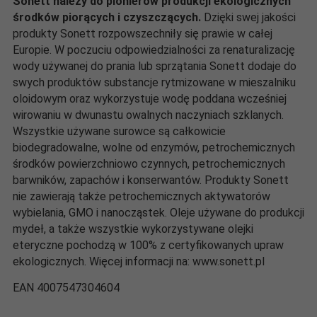
Sonett należy do pionierów produkcji ekologicznych
środków piorących i czyszczących.
Dzięki swej jakości
produkty Sonett rozpowszechniły się prawie w całej
Europie. W poczuciu odpowiedzialności za renaturalizację
wody używanej do prania lub sprzątania Sonett dodaje do
swych produktów substancje rytmizowane w mieszalniku
oloidowym oraz wykorzystuje wodę poddana wcześniej
wirowaniu w dwunastu owalnych naczyniach szklanych.
Wszystkie używane surowce są całkowicie
biodegradowalne, wolne od enzymów, petrochemicznych
środków powierzchniowo czynnych, petrochemicznych
barwników, zapachów i konserwantów. Produkty Sonett
nie zawierają także petrochemicznych aktywatorów
wybielania, GMO i nanocząstek. Oleje używane do produkcji
mydeł, a także wszystkie wykorzystywane olejki
eteryczne pochodzą w 100% z certyfikowanych upraw
ekologicznych. Więcej informacji na: www.sonett.pl
EAN 4007547304604