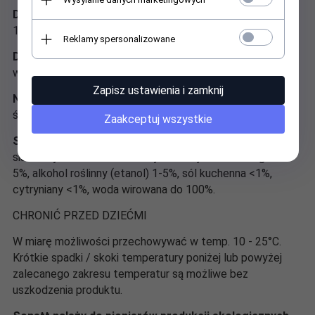
Do mycia mopem:
Wlej 5-10 ml Płynu uniwersalnego na
10 litrów wody, w zależności od stopnia zabrudzenia.
Reklamy spersonalizowane
Do mycia okien
: 5 ml Płynu uniwersalnego na 5 litrów
wody. Użyj gąbki i ściągaczki gumowej do okien.
Zapisz ustawienia i zamknij
Nierozcieńczony:
Kilka kropel na gąbkę lub zwilżoną
ściereczkę.
Zaakceptuj wszystkie
Skład:
cukrowe środki powierzchniowo czynne 5–15%,
siarczany alkoholi tłuszczowych z oleju kokosowego 1–
5%, alkohol roślinny (etanol) 1-5%, sól kuchenna <1%,
cytryniany <1%, woda wirowana do 100%.
CHRONIĆ PRZED DZIEĆMI
W miarę możliwości przechowywać w temp. 10 - 25°C.
Krótkie spadki / skoki temperatury poniżej lub powyżej
zalecanego zakresu temperatur są możliwe bez
uszkodzenia produktu.