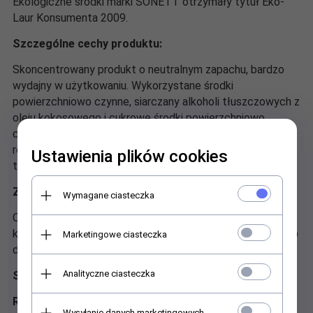
Ekologiczne środki marki SONETT otrzymały tytuł Eko-
Laur Konsumenta 2009.
Szczególne cechy produktu:
Skoncentrowany produkt o neutralnym zapachu, bardzo
wydajny w użytkowaniu. Wykorzystane środki
powierzchniowo czynne, siarczany alkoholi tłuszczowych z
oleju kokosowego i cukrowe środki powierzchniowo
czynne, należą, podobnie jak mydło, do najlepiej
rozkładalnych w wodzie i są jednocześnie bardzo dobrze
Ustawienia plików cookies
tolerowane przez skórę.
Zakres stosowania:
Wymagane ciasteczka
Czyści i pielęgnuje podłogi, kafelki, umywalki, meble
kuchenne, samochody i okna. Odpowiedni do mycia okien o
Marketingowe ciasteczka
dużych powierzchniach.
Analityczne ciasteczka
Sposób użycia / dozowanie:
Rozcieńczony:
Wysyłanie danych marketingowych