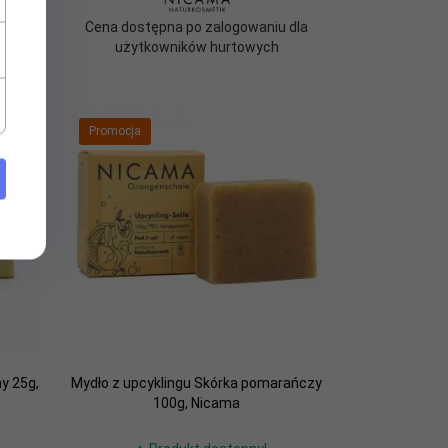
 dla
Cena dostępna po zalogowaniu dla
użytkowników hurtowych
Promocja
y 25g,
Mydło z upcyklingu Skórka pomarańczy
100g, Nicama