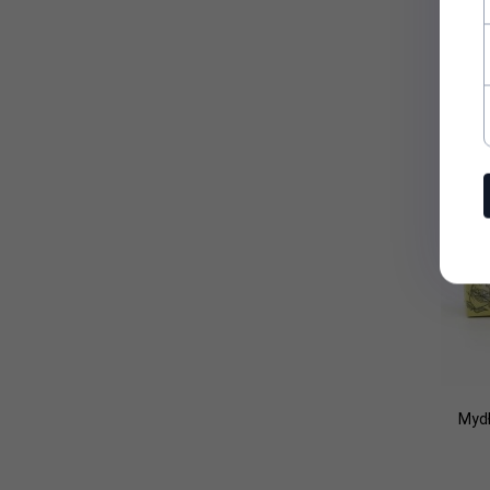
Cena
Mydł