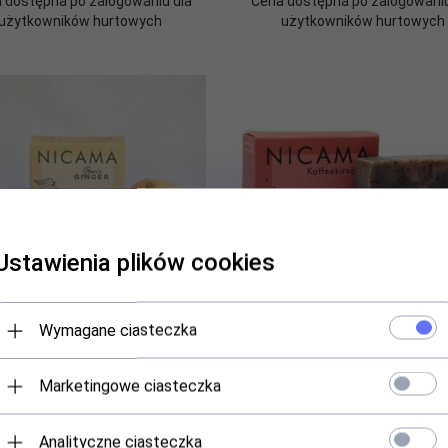
 dostępna po zalogowaniu dla
Cena dostępna po zalogowaniu
użytkowników hurtowych
użytkowników hurtowych
Ustawienia plików cookies
Wymagane ciasteczka
peelingujące Imbir Cytryna 100g,
Mydło z upcyklingu Owoc kaw
Nicama
100g, Nicama
Marketingowe ciasteczka
Produkt dostępny!
Produkt dostępny!
Analityczne ciasteczka