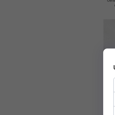
Cena
Mydło 