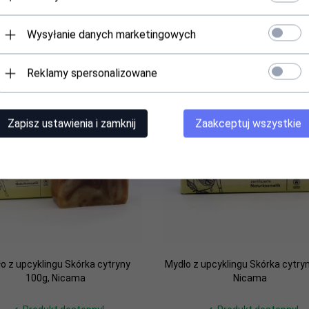
 dostępna po zalogowaniu dla
Cena dostępna po zalogowaniu
użytkowników hurtowych
użytkowników hurtowych
Wysyłanie danych marketingowych
Reklamy spersonalizowane
Promocja
Zapisz ustawienia i zamknij
Zaakceptuj wszystkie
o z upcyklingu Skórka cytryny
Mydło z upcyklingu Skórka cytryn
100g, Nicama
Nicama