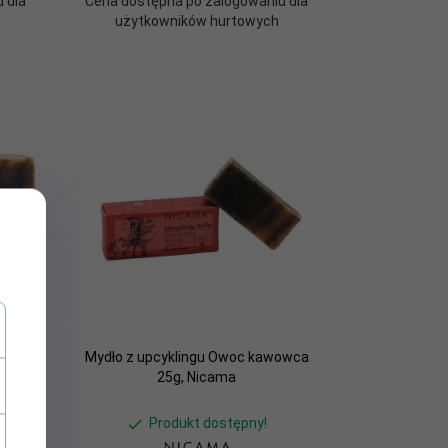
 dla
Cena dostępna po zalogowaniu dla
użytkowników hurtowych
owca
Mydło z upcyklingu Owoc kawowca
25g, Nicama
Produkt dostępny!