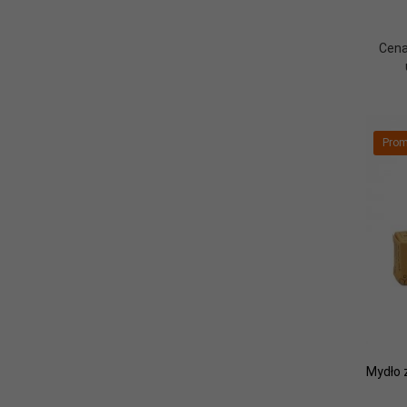
Cena
Prom
Mydło 