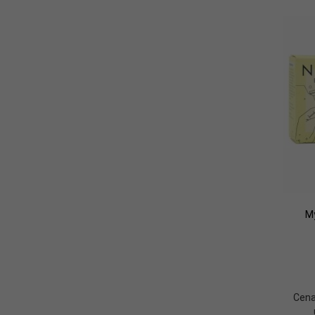
My
Cena