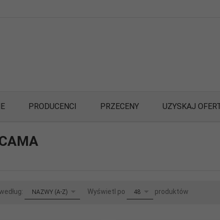
E
PRODUCENCI
PRZECENY
UZYSKAJ OFER
ICAMA
sort
pop
 według:
Wyświetl po
produktów
NAZWY (A-Z)
48