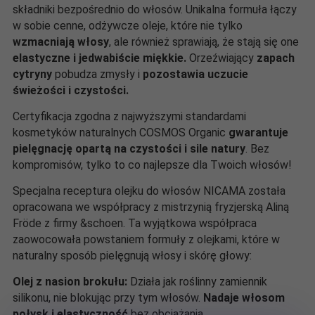
składniki bezpośrednio do włosów. Unikalna formuła łączy
w sobie cenne, odżywcze oleje, które nie tylko
wzmacniają włosy
, ale również sprawiają, że stają się one
elastyczne i jedwabiście miękkie.
Orzeźwiający
zapach
cytryny
pobudza zmysły i
pozostawia uczucie
świeżości i czystości.
Certyfikacja zgodna z najwyższymi standardami
kosmetyków naturalnych COSMOS Organic
gwarantuje
pielęgnację opartą na czystości i sile natury
. Bez
kompromisów, tylko to co najlepsze dla Twoich włosów!
Specjalna receptura olejku do włosów NICAMA została
opracowana we współpracy z mistrzynią fryzjerską Aliną
Fröde z firmy &schoen. Ta wyjątkowa współpraca
zaowocowała powstaniem formuły z olejkami, które w
naturalny sposób pielęgnują włosy i skórę głowy:
Olej z nasion brokułu:
Działa jak roślinny zamiennik
silikonu, nie blokując przy tym włosów.
Nadaje włosom
połysk i elastyczność
bez obciążania.