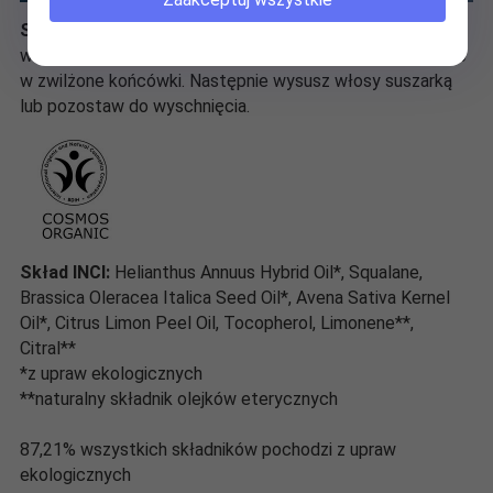
Sposób użycia:
Delikatnie wmasuj 2-3 krople olejku do
włosów NICAMA na całej długości wilgotnych włosów lub
w zwilżone końcówki. Następnie wysusz włosy suszarką
lub pozostaw do wyschnięcia.
Skład INCI:
Helianthus Annuus Hybrid Oil*, Squalane,
Brassica Oleracea Italica Seed Oil*, Avena Sativa Kernel
Oil*, Citrus Limon Peel Oil, Tocopherol, Limonene**,
Citral**
*z upraw ekologicznych
**naturalny składnik olejków eterycznych
87,21% wszystkich składników pochodzi z upraw
ekologicznych