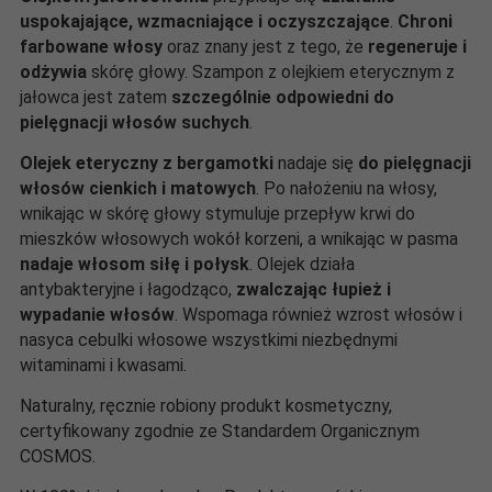
uspokajające, wzmacniające i oczyszczające
.
Chroni
farbowane włosy
oraz znany jest z tego, że
regeneruje i
odżywia
skórę głowy. Szampon z olejkiem eterycznym z
jałowca jest zatem
szczególnie odpowiedni do
pielęgnacji włosów suchych
.
Olejek eteryczny z bergamotki
nadaje się
do pielęgnacji
włosów cienkich i matowych
. Po nałożeniu na włosy,
wnikając w skórę głowy stymuluje przepływ krwi do
mieszków włosowych wokół korzeni, a wnikając w pasma
nadaje włosom siłę i połysk
. Olejek działa
antybakteryjne i łagodząco,
zwalczając łupież i
wypadanie włosów
. Wspomaga również wzrost włosów i
nasyca cebulki włosowe wszystkimi niezbędnymi
witaminami i kwasami.
Naturalny, ręcznie robiony produkt kosmetyczny,
certyfikowany zgodnie ze Standardem Organicznym
COSMOS.