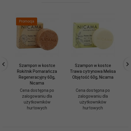
Promocja
Szampon w kostce
Szampon w kostce
Rokitnik Pomarańcza
Trawa cytrynowa Melisa
Zi
Regeneracyjny 60g,
Objętość 60g, Nicama
Nicama
Cena dostępna po
Cena dostępna po
zalogowaniu dla
zalogowaniu dla
użytkowników
użytkowników
hurtowych
hurtowych