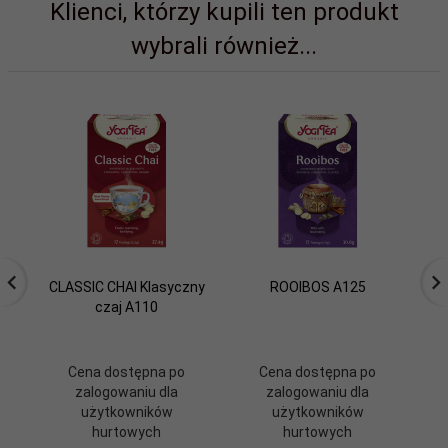
Klienci, którzy kupili ten produkt
wybrali również...
CLASSIC CHAI Klasyczny
ROOIBOS A125
GR
czaj A110
Cena dostępna po
Cena dostępna po
zalogowaniu dla
zalogowaniu dla
użytkowników
użytkowników
hurtowych
hurtowych