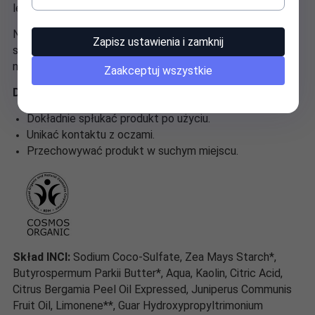
lepiej pienił.
Nasza rekomendacja: Po użyciu szampon przechowuj w
Zapisz ustawienia i zamknij
suchym miejscu. Dzięki temu będziesz mógł cieszyć się
nim dłużej.
Zaakceptuj wszystkie
Dodatkowe informacje o produkcie:
Dokładnie spłukać produkt po użyciu.
Unikać kontaktu z oczami.
Przechowywać produkt w suchym miejscu.
Skład INCI:
Sodium Coco-Sulfate, Zea Mays Starch*,
Butyrospermum Parkii Butter*, Aqua, Kaolin, Citric Acid,
Citrus Bergamia Peel Oil Expressed, Juniperus Communis
Fruit Oil, Limonene**, Guar Hydroxypropyltrimonium