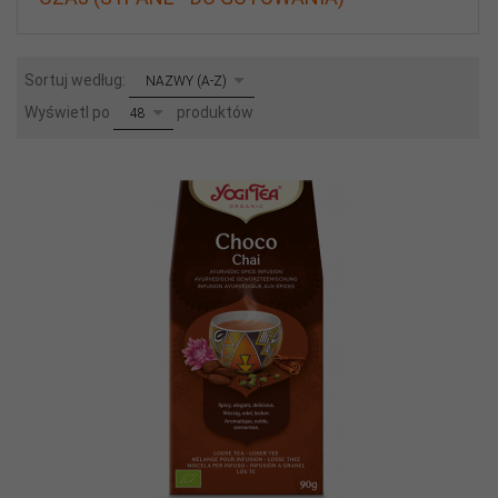
sort
Sortuj według:
NAZWY (A-Z)
pop
Wyświetl po
produktów
48