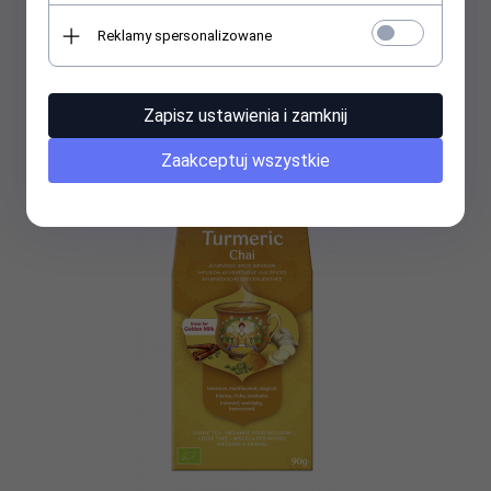
Reklamy spersonalizowane
CLASSIC CHAI sypana Klasyczny Czaj A810
Cena dostępna po zalogowaniu dla użytkowników hurtowych
Zapisz ustawienia i zamknij
Zaakceptuj wszystkie