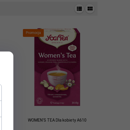
Promocja
nergia
WOMEN'S TEA Dla kobiety A610