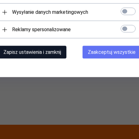
Produkt dostępny!
Produkt dostępny!
Wysyłanie danych marketingowych
 dostępna po zalogowaniu dla
Cena dostępna po zalogowaniu
użytkowników hurtowych
użytkowników hurtowych
Reklamy spersonalizowane
Zapisz ustawienia i zamknij
Zaakceptuj wszystkie