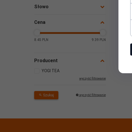
Słowo
Cena
Cena
8.45 PLN
9.39 PLN
Producent
YOGI TEA
wyczyść filtrowanie
Szukaj
wyczyść filtrowanie