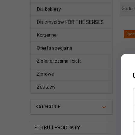
Sortuj
Dla kobiety
Dla zmysłów FOR THE SENSES
Prom
Korzenne
Oferta specjalna
Zielone, czarna i biała
Ziołowe
Zestawy
KATEGORIE
WO
FILTRUJ PRODUKTY