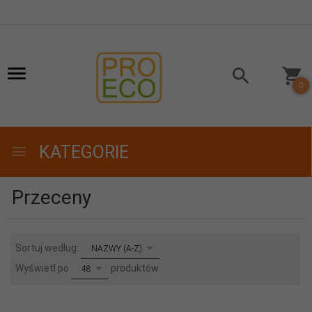
0
KATEGORIE
Przeceny
sort
Sortuj według:
NAZWY (A-Z)
pop
Wyświetl po
produktów
48