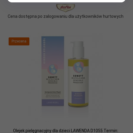
Cena dostępna po zalogowaniu dla użytkowników hurtowych
Przecena
Olejek pielęgnacyjny dla dzieci LAWENDA D1055 Termin: