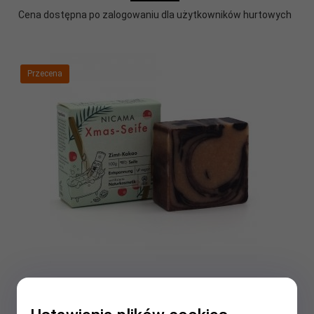
Cena dostępna po zalogowaniu dla użytkowników hurtowych
Przecena
Mydło do kąpieli / pod prysznic Cynamon Kakao Edycja
Świąteczna, Nicama