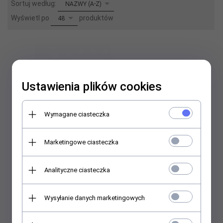
sort
Sortuj według:
NAZWY (A-Z)
pop
Wyświetl po
produktów
48
Ustawienia plików cookies
Wymagane ciasteczka
Marketingowe ciasteczka
Analityczne ciasteczka
Wysyłanie danych marketingowych
Zestaw upominkowy - Mydła w płynie: RÓŻA, ROZMARYN,
NAGIETEK 3 x 110 ml D123