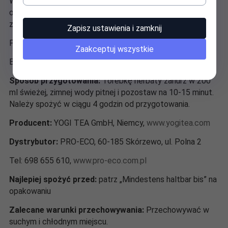
Witamina C wspomaga prawidłowe funkcjonowanie układu
odpornościowego w połączeniu ze zróżnicowaną i
zbilansowaną dietą jako częścią zdrowego stylu życia.
Zapisz ustawienia i zamknij
Produkt naturalnie bezkofeinowy
Zaakceptuj wszystkie
Bez cukru
Sposób przygotowania:
Torebkę herbaty zanurz w 200
ml świeżej, zimnej wody pitnej i pozostaw na 10-15 minut.
Należy spożyć w ciągu 4 godzin od przygotowania.
Producent:
YOGI TEA GmbH, Niemcy,
www.yogitea.com
Dystrybutor:
PRO-ECO, 60-185 Skórzewo, ul. Polna 2
Tel: 698 655 610,
www.pro-eco.com.pl
Najlepiej spożyć przed:
patrz „Mindestens haltbar bis” na
opakowaniu
Zalecane warunki przechowywania:
Przechowywać w
suchym i chłodnym miejscu.