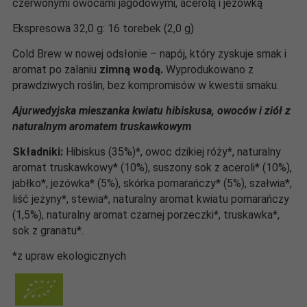
czerwonymi owocami jagodowymi, acerolą i jeżówką
Ekspresowa 32,0 g: 16 torebek (2,0 g)
Cold Brew w nowej odsłonie – napój, który zyskuje smak i
aromat po zalaniu
zimną wodą.
Wyprodukowano z
prawdziwych roślin, bez kompromisów w kwestii smaku.
Ajurwedyjska mieszanka kwiatu hibiskusa, owoców i ziół z
naturalnym aromatem truskawkowym
Składniki:
Hibiskus (35%)*, owoc dzikiej róży*, naturalny
aromat truskawkowy* (10%), suszony sok z aceroli* (10%),
jabłko*, jeżówka* (5%), skórka pomarańczy* (5%), szałwia*,
liść jeżyny*, stewia*, naturalny aromat kwiatu pomarańczy
(1,5%), naturalny aromat czarnej porzeczki*, truskawka*,
sok z granatu*.
*z upraw ekologicznych