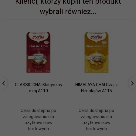
Klienci, którzy kupili ten produkt
wybrali również...
CLASSIC CHAI Klasyczny
HIMALAYA CHAI Czaj z
czaj A110
Himalajów A115
Cena dostępna po
Cena dostępna po
zalogowaniu dla
zalogowaniu dla
użytkowników
użytkowników
hurtowych
hurtowych