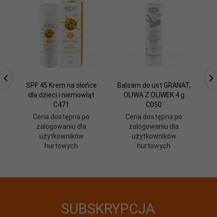
SPF 45 Krem na słońce
Balsam do ust GRANAT,
Mi
dla dzieci i niemowląt
OLIWA Z OLIWEK 4 g
C471
C050
Cena dostępna po
Cena dostępna po
zalogowaniu dla
zalogowaniu dla
użytkowników
użytkowników
hurtowych
hurtowych
SUBSKRYPCJA