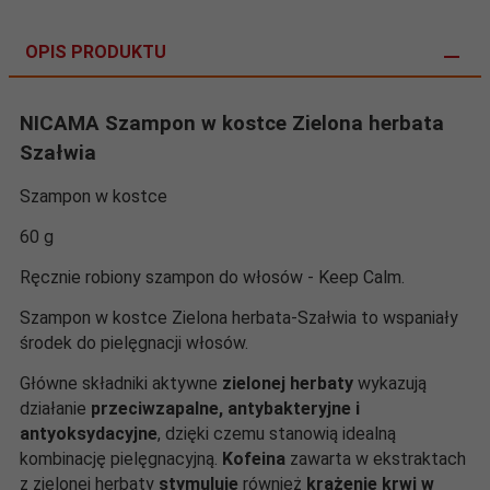
OPIS PRODUKTU
NICAMA
Szampon w kostce Zielona herbata
Szałwia
Szampon w kostce
60 g
Ręcznie robiony szampon do włosów - Keep Calm.
Szampon w kostce Zielona herbata-Szałwia to wspaniały
środek do pielęgnacji włosów.
Główne składniki aktywne
zielonej herbaty
wykazują
działanie
przeciwzapalne, antybakteryjne i
antyoksydacyjne
, dzięki czemu stanowią idealną
kombinację pielęgnacyjną.
Kofeina
zawarta w ekstraktach
z zielonej herbaty
stymuluje
również
krążenie krwi w