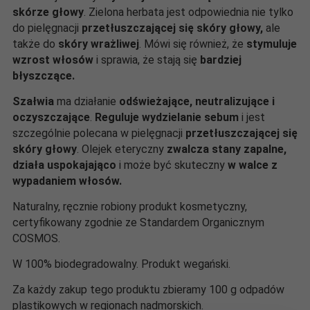
skórze głowy
. Zielona herbata jest odpowiednia nie tylko
do pielęgnacji
przetłuszczającej się skóry głowy,
ale
także do
skóry
wrażliwej
. Mówi się również, że
stymuluje
wzrost włosów
i sprawia, że ​​stają się
bardziej
błyszczące.
Szałwia
ma działanie
odświeżające, neutralizujące i
oczyszczające
.
Reguluje wydzielanie sebum
i jest
szczególnie polecana w pielęgnacji
przetłuszczającej się
skóry głowy
. Olejek eteryczny
zwalcza stany zapalne,
działa uspokajająco
i może być skuteczny
w walce z
wypadaniem włosów.
Naturalny, ręcznie robiony produkt kosmetyczny,
certyfikowany zgodnie ze Standardem Organicznym
COSMOS.
W 100% biodegradowalny. Produkt wegański.
Za każdy zakup tego produktu zbieramy 100 g odpadów
plastikowych w regionach nadmorskich.