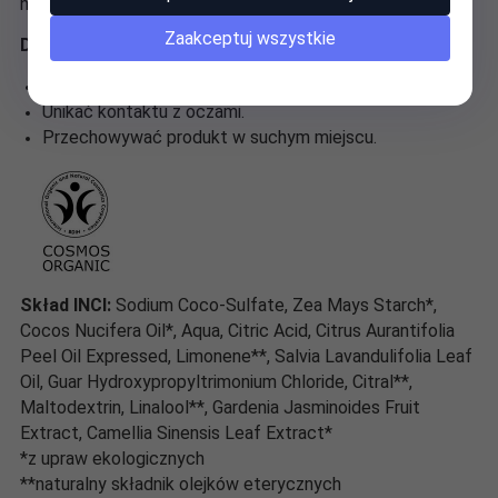
nim dłużej.
Zaakceptuj wszystkie
Dodatkowe informacje o produkcie:
Dokładnie spłukać produkt po użyciu.
Unikać kontaktu z oczami.
Przechowywać produkt w suchym miejscu.
Skład INCI:
Sodium Coco-Sulfate, Zea Mays Starch*,
Cocos Nucifera Oil*, Aqua, Citric Acid, Citrus Aurantifolia
Peel Oil Expressed, Limonene**, Salvia Lavandulifolia Leaf
Oil, Guar Hydroxypropyltrimonium Chloride, Citral**,
Maltodextrin, Linalool**, Gardenia Jasminoides Fruit
Extract, Camellia Sinensis Leaf Extract*
*z upraw ekologicznych
**naturalny składnik olejków eterycznych