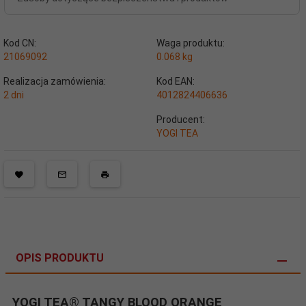
Kod CN:
Waga produktu:
21069092
0.068
kg
Realizacja zamówienia:
Kod EAN:
2 dni
4012824406636
Producent:
YOGI TEA
OPIS PRODUKTU
YOGI TEA®
TANGY BLOOD ORANGE