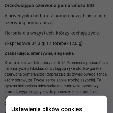
Orzeźwiająca czerwona pomarańcz
a BIO
Ajurwedyjska herbata z pomarańczą, hibiskusem,
czerwoną pomarańczą
Herbata dla wszystkich, którzy kochają życie.
Ekspresowa 34,0 g: 17 torebek (2,0 g)
Zaskakująca, intensywna, elegancka.
Kto tu rozsiewa tak dobry nastrój? Promienna pomarańcza
i aromatyczny hibiskus chwytają za rękę słodko-gorzką
czerwoną pomarańczę i zapraszają do żywiołowego tańca,
który sprawi, że Twoje serce zabije trochę szybciej. Ta
pyszna herbaciana mieszanka ma cudownie owocowy
aromat, wypełniający każde pomieszczenie radością i
słońcem! Jej kojący i złożony smak sprawia, że można
poczuć prawdziwą radość życia!
Ustawienia plików cookies
Ajurwedyjska herbata owocowo-ziołowa