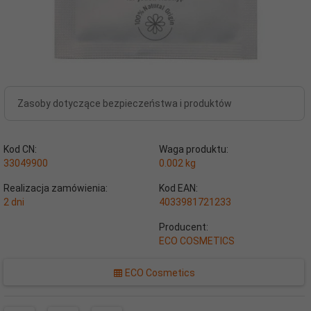
Zasoby dotyczące bezpieczeństwa i produktów
Kod CN:
Waga produktu:
33049900
0.002
kg
Realizacja zamówienia:
Kod EAN:
2 dni
4033981721233
Producent:
ECO COSMETICS
ECO Cosmetics