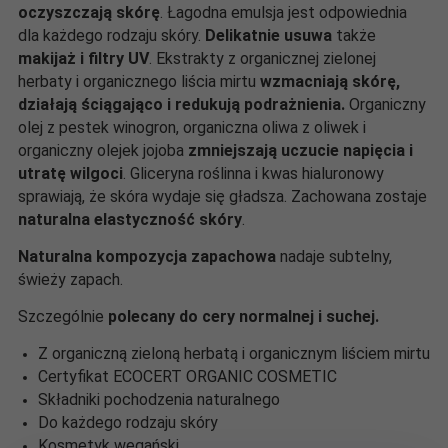
oczyszczają skórę
. Łagodna emulsja jest odpowiednia
dla każdego rodzaju skóry.
Delikatnie usuwa
także
makijaż i filtry UV
. Ekstrakty z organicznej zielonej
herbaty i organicznego liścia mirtu
wzmacniają skórę,
działają ściągająco i redukują podrażnienia.
Organiczny
olej z pestek winogron, organiczna oliwa z oliwek i
organiczny olejek jojoba
zmniejszają uczucie napięcia i
utratę wilgoci
. Gliceryna roślinna i kwas hialuronowy
sprawiają, że skóra wydaje się gładsza. Zachowana zostaje
naturalna elastyczność skóry
.
Naturalna kompozycja zapachowa
nadaje subtelny,
świeży zapach.
Szczególnie
polecany do cery normalnej i suchej.
Z organiczną zieloną herbatą i organicznym liściem mirtu
Certyfikat ECOCERT ORGANIC COSMETIC
Składniki pochodzenia naturalnego
Do każdego rodzaju skóry
Kosmetyk wegański