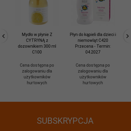
Mydło w płynie Z
Płyn do kąpieli dla dzieci i
CYTRYNĄ z
niemowląt C420
dozownikiem 300 ml
Przecena - Termin:
ow
C100
04.2027
Cena dostępna po
Cena dostępna po
zalogowaniu dla
zalogowaniu dla
użytkowników
użytkowników
hurtowych
hurtowych
SUBSKRYPCJA