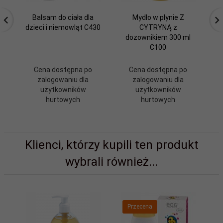
Balsam do ciała dla
Mydło w płynie Z
Pły
dzieci i niemowląt C430
CYTRYNĄ z
dozownikiem 300 ml
C100
Cena dostępna po
Cena dostępna po
zalogowaniu dla
zalogowaniu dla
użytkowników
użytkowników
hurtowych
hurtowych
Klienci, którzy kupili ten produkt
wybrali również...
Przecena