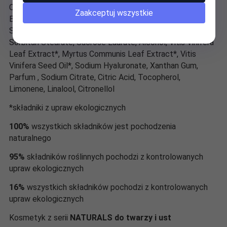
Caprylic/Capric Triglyceride, Camellia Sinensis Leaf
Zaakceptuj wszystkie
Extract*, Simmondsia Chinensis Seed Oil*, Glyceryl
Stearate Citrate, Glycerin, Olea Europaea Fruit Oil*,
Sorbitan Stearate, Sucrose Laurate, Alcohol, Vitis Vinifera
Leaf Extract*, Myrtus Communis Leaf Extract*, Vitis
Vinifera Seed Oil*, Sodium Hyaluronate, Xanthan Gum,
Parfum , Sodium Citrate, Citric Acid, Tocopherol,
Limonene, Linalool, Citronellol
*składniki z upraw ekologicznych
100%
wszystkich składników jest pochodzenia
naturalnego
95%
składników roślinnych pochodzi z kontrolowanych
upraw ekologicznych
16%
wszystkich składników pochodzi z kontrolowanych
upraw ekologicznych
Kosmetyk z serii
NATURALS do twarzy i ust