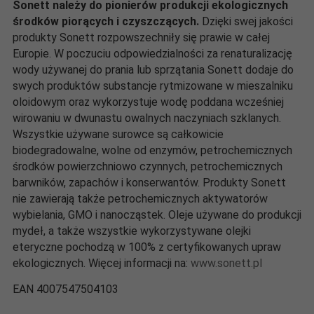
Sonett należy do pionierów produkcji ekologicznych
środków piorących i czyszczących.
Dzięki swej jakości
produkty Sonett rozpowszechniły się prawie w całej
Europie. W poczuciu odpowiedzialności za renaturalizację
wody używanej do prania lub sprzątania Sonett dodaje do
swych produktów substancje rytmizowane w mieszalniku
oloidowym oraz wykorzystuje wodę poddana wcześniej
wirowaniu w dwunastu owalnych naczyniach szklanych.
Wszystkie używane surowce są całkowicie
biodegradowalne, wolne od enzymów, petrochemicznych
środków powierzchniowo czynnych, petrochemicznych
barwników, zapachów i konserwantów. Produkty Sonett
nie zawierają także petrochemicznych aktywatorów
wybielania, GMO i nanocząstek. Oleje używane do produkcji
mydeł, a także wszystkie wykorzystywane olejki
eteryczne pochodzą w 100% z certyfikowanych upraw
ekologicznych. Więcej informacji na:
www.sonett.pl
EAN 4007547504103