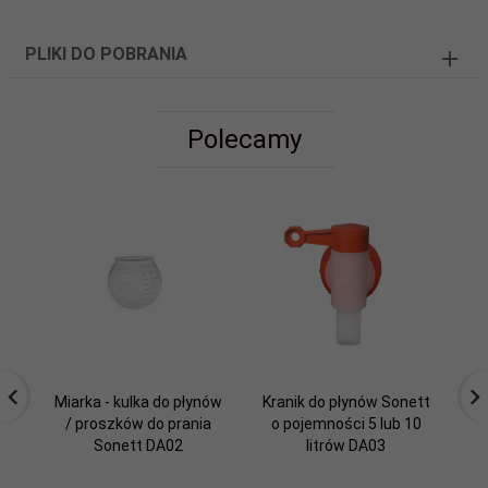
PLIKI DO POBRANIA
Polecamy
Miarka - kulka do płynów
Kranik do płynów Sonett
Mi
/ proszków do prania
o pojemności 5 lub 10
Sonett DA02
litrów DA03