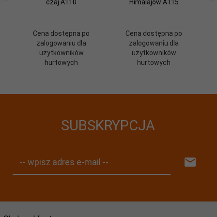
czaj A110
Himalajów A115
Cena dostępna po
Cena dostępna po
zalogowaniu dla
zalogowaniu dla
użytkowników
użytkowników
hurtowych
hurtowych
SUBSKRYPCJA
-- wpisz adres e-mail --