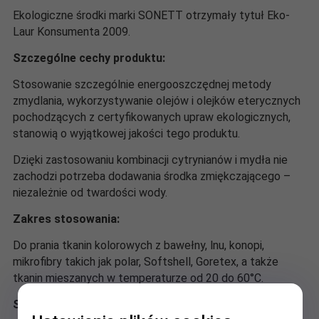
Ekologiczne środki marki SONETT otrzymały tytuł Eko-
Laur Konsumenta 2009.
Szczególne cechy produktu:
Stosowanie szczególnie energooszczędnej metody
zmydlania, wykorzystywanie olejów i olejków eterycznych
pochodzących z certyfikowanych upraw ekologicznych,
stanowią o wyjątkowej jakości tego produktu.
Dzięki zastosowaniu kombinacji cytrynianów i mydła nie
zachodzi potrzeba dodawania środka zmiękczającego –
niezależnie od twardości wody.
Zakres stosowania:
Do prania tkanin kolorowych z bawełny, lnu, konopi,
mikrofibry takich jak polar, Softshell, Goretex, a także
tkanin mieszanych w temperaturze od 20 do 60°C.
Sposób użycia: