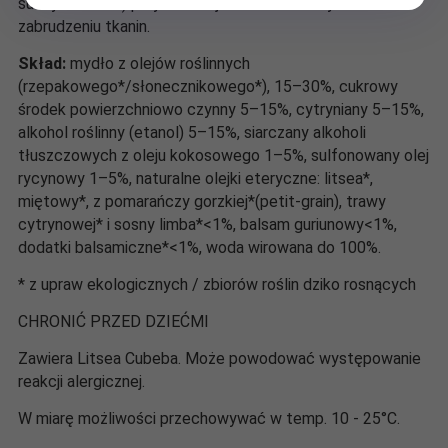
suchych tkanin) przy średniej twardości wody i średnim
zabrudzeniu tkanin.
Skład:
mydło z olejów roślinnych
(rzepakowego*/słonecznikowego*), 15–30%, cukrowy
środek powierzchniowo czynny 5–15%, cytryniany 5–15%,
alkohol roślinny (etanol) 5–15%, siarczany alkoholi
tłuszczowych z oleju kokosowego 1–5%, sulfonowany olej
rycynowy 1–5%, naturalne olejki eteryczne: litsea*,
miętowy*, z pomarańczy gorzkiej*(petit-grain), trawy
cytrynowej* i sosny limba*<1%, balsam guriunowy<1%,
dodatki balsamiczne*<1%, woda wirowana do 100%.
* z upraw ekologicznych / zbiorów roślin dziko rosnących
CHRONIĆ PRZED DZIEĆMI
Zawiera Litsea Cubeba. Może powodować występowanie
reakcji alergicznej.
W miarę możliwości przechowywać w temp. 10 - 25°C.