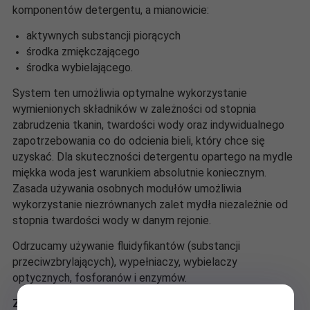
komponentów detergentu, a mianowicie:
aktywnych substancji piorących
środka zmiękczającego
środka wybielającego.
System ten umożliwia optymalne wykorzystanie
wymienionych składników w zależności od stopnia
zabrudzenia tkanin, twardości wody oraz indywidualnego
zapotrzebowania co do odcienia bieli, który chce się
uzyskać. Dla skuteczności detergentu opartego na mydle
miękka woda jest warunkiem absolutnie koniecznym.
Zasada używania osobnych modułów umożliwia
wykorzystanie niezrównanych zalet mydła niezależnie od
stopnia twardości wody w danym rejonie.
Odrzucamy używanie fluidyfikantów (substancji
przeciwzbrylających), wypełniaczy, wybielaczy
optycznych, fosforanów i enzymów.
Zakres stosowania: