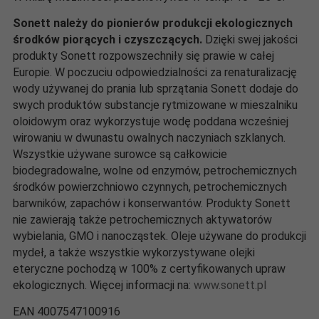
Sonett należy do pionierów produkcji ekologicznych
środków piorących i czyszczących.
Dzięki swej jakości
produkty Sonett rozpowszechniły się prawie w całej
Europie. W poczuciu odpowiedzialności za renaturalizację
wody używanej do prania lub sprzątania Sonett dodaje do
swych produktów substancje rytmizowane w mieszalniku
oloidowym oraz wykorzystuje wodę poddana wcześniej
wirowaniu w dwunastu owalnych naczyniach szklanych.
Wszystkie używane surowce są całkowicie
biodegradowalne, wolne od enzymów, petrochemicznych
środków powierzchniowo czynnych, petrochemicznych
barwników, zapachów i konserwantów. Produkty Sonett
nie zawierają także petrochemicznych aktywatorów
wybielania, GMO i nanocząstek. Oleje używane do produkcji
mydeł, a także wszystkie wykorzystywane olejki
eteryczne pochodzą w 100% z certyfikowanych upraw
ekologicznych. Więcej informacji na:
www.sonett.pl
EAN 4007547100916