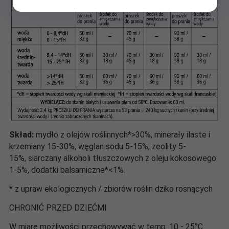
Skład:
mydło z olejów roślinnych*>30%, minerały ilaste i
krzemiany 15-30%, węglan sodu 5-15%, zeolity 5-
15%, siarczany alkoholi tłuszczowych z oleju kokosowego
1-5%, dodatki balsamiczne*<1%.
* z upraw ekologicznych / zbiorów roślin dziko rosnących
CHRONIĆ PRZED DZIEĆMI
W miarę możliwości przechowywać w temp. 10 - 25°C.