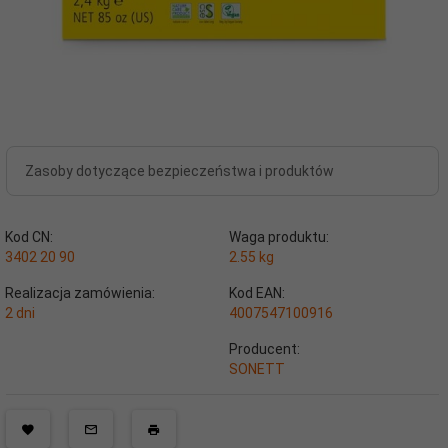
Zasoby dotyczące bezpieczeństwa i produktów
Kod CN:
Waga produktu:
3402 20 90
2.55
kg
Realizacja zamówienia:
Kod EAN:
2 dni
4007547100916
Producent:
SONETT