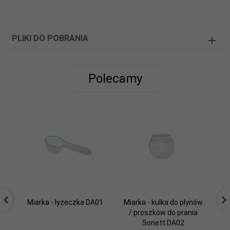
PLIKI DO POBRANIA
Polecamy
Miarka - łyżeczka DA01
Miarka - kulka do płynów
Pr
/ proszków do prania
Sonett DA02