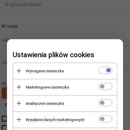
W opisie produktu:
W cenie:
od
Ustawienia plików cookies
do
Wymagane ciasteczka
PLN
Marketingowe ciasteczka
Analityczne ciasteczka
Kategorie
Producenci
PRODUKTY
CHOICE
Wysyłanie danych marketingowych
NOWOŚCI
ECO COSMETICS