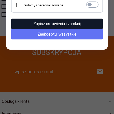
Reklamy spersonalizowane
PROMOCJE/PRZECENY
NICAMA
ZESTAWY
SONETT
YOGI TEA
Zapisz ustawienia i zamknij
Zaakceptuj wszystkie
SUBSKRYPCJA
-- wpisz adres e-mail --
Obsługa klienta
Informacje