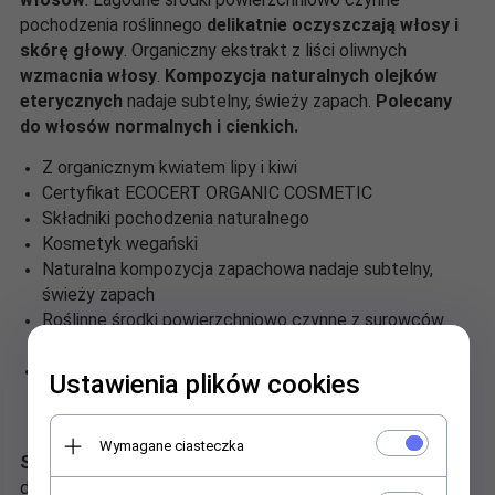
pochodzenia roślinnego
delikatnie oczyszczają włosy i
skórę głowy
. Organiczny ekstrakt z liści oliwnych
wzmacnia włosy
.
Kompozycja naturalnych olejków
eterycznych
nadaje subtelny, świeży zapach.
Polecany
do włosów normalnych i cienkich.
Z organicznym kwiatem lipy i kiwi
Certyfikat ECOCERT ORGANIC COSMETIC
Składniki pochodzenia naturalnego
Kosmetyk wegański
Naturalna kompozycja zapachowa nadaje subtelny,
świeży zapach
Roślinne środki powierzchniowo czynne z surowców
odnawialnych
Tuba PP wykonana z jednego materiału (mono-
Ustawienia plików cookies
materiałowa) zapewnia optymalny recykling i mniejsze
zużycie plastiku.
Wymagane ciasteczka
Stosowanie:
Nałożyć na mokre włosy i spienić
delikatnymi ruchami. Dokładnie spłukać wodą. W razie